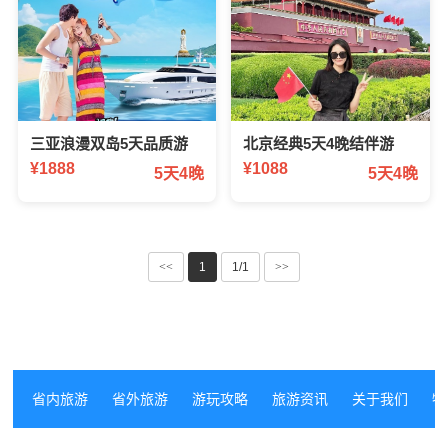
三亚浪漫双岛5天品质游
北京经典5天4晚结伴游
¥1888
¥1088
5天4晚
5天4晚
<<
1
1/1
>>
省内旅游
省外旅游
游玩攻略
旅游资讯
关于我们
特