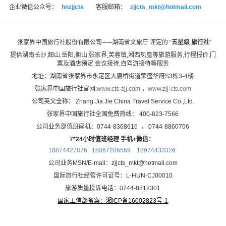
企业微信公众号：
hnzjjcts
客服邮箱：
zjjcts_mkt@hotmail.com
张家界中国旅行社股份有限公司-----湖南省文旅厅 评定的 “
五星级 旅行社
”
提供湖南长沙,韶山,岳阳,衡山,张家界,芙蓉镇,湘西凤凰等旅游服务,
行程报价,门
票及酒店预定,会议接待,自驾游接待等服务
地址：湖南省张家界市永定区大庸桥街道荣盛华府S3栋3-4楼
张家界中国旅行社官网:
www.cts-zjj.com
，
www.zjj-cts.com
公司英文全称： Zhang Jia Jie China Travel Service Co.,Ltd.
张家界中国旅行社全国免费热线： 400-823-7566
公司业务部值班座机：0744-8368616 ， 0744-8860706
7*24小时值班经理 手机+微信：
18874427876 18867286569
18974433326
公司业务MSN/E-mail：zjjcts_mkt@hotmail.com
国际旅行社经营许可证号：L-HUN-CJ00010
旅游质量投诉电话：0744-8812301
国家工信部备案：
湘ICP备16002823号-1